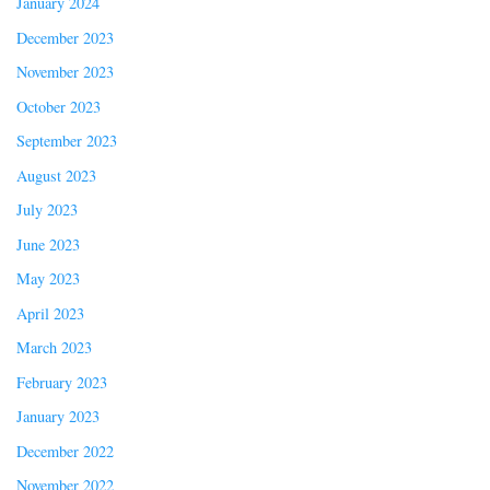
January 2024
December 2023
November 2023
October 2023
September 2023
August 2023
July 2023
June 2023
May 2023
April 2023
March 2023
February 2023
January 2023
December 2022
November 2022