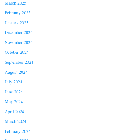
March 2025
February 2025
January 2025
December 2024
November 2024
October 2024
September 2024
August 2024
July 2024
June 2024
May 2024
April 2024
March 2024
February 2024