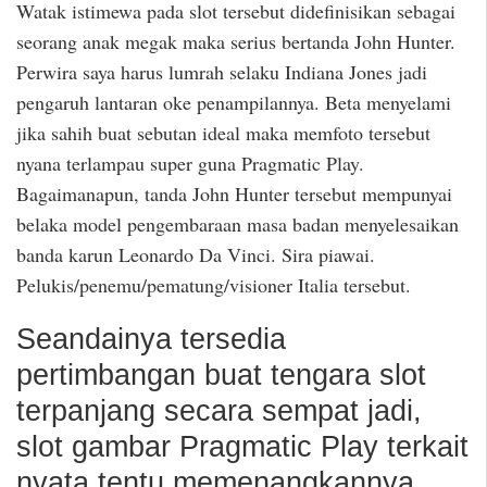
Watak istimewa pada slot tersebut didefinisikan sebagai
seorang anak megak maka serius bertanda John Hunter.
Perwira saya harus lumrah selaku Indiana Jones jadi
pengaruh lantaran oke penampilannya. Beta menyelami
jika sahih buat sebutan ideal maka memfoto tersebut
nyana terlampau super guna Pragmatic Play.
Bagaimanapun, tanda John Hunter tersebut mempunyai
belaka model pengembaraan masa badan menyelesaikan
banda karun Leonardo Da Vinci. Sira piawai.
Pelukis/penemu/pematung/visioner Italia tersebut.
Seandainya tersedia
pertimbangan buat tengara slot
terpanjang secara sempat jadi,
slot gambar Pragmatic Play terkait
nyata tentu memenangkannya