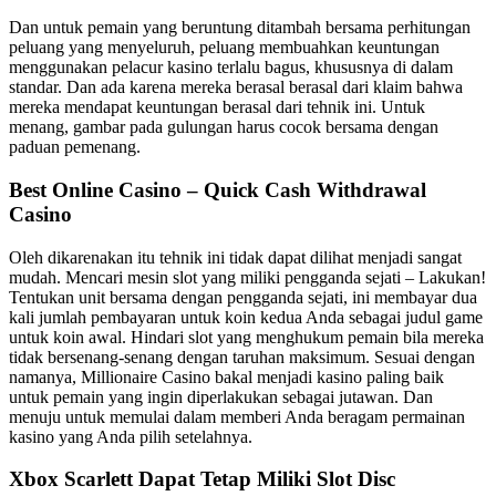
Dan untuk pemain yang beruntung ditambah bersama perhitungan
peluang yang menyeluruh, peluang membuahkan keuntungan
menggunakan pelacur kasino terlalu bagus, khususnya di dalam
standar. Dan ada karena mereka berasal berasal dari klaim bahwa
mereka mendapat keuntungan berasal dari tehnik ini. Untuk
menang, gambar pada gulungan harus cocok bersama dengan
paduan pemenang.
Best Online Casino – Quick Cash Withdrawal
Casino
Oleh dikarenakan itu tehnik ini tidak dapat dilihat menjadi sangat
mudah. Mencari mesin slot yang miliki pengganda sejati – Lakukan!
Tentukan unit bersama dengan pengganda sejati, ini membayar dua
kali jumlah pembayaran untuk koin kedua Anda sebagai judul game
untuk koin awal. Hindari slot yang menghukum pemain bila mereka
tidak bersenang-senang dengan taruhan maksimum. Sesuai dengan
namanya, Millionaire Casino bakal menjadi kasino paling baik
untuk pemain yang ingin diperlakukan sebagai jutawan. Dan
menuju untuk memulai dalam memberi Anda beragam permainan
kasino yang Anda pilih setelahnya.
Xbox Scarlett Dapat Tetap Miliki Slot Disc