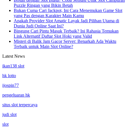
Bosan dengan Slot Biasa? Coba Sensasi Unik Slot Campuran
Puzzle Ringan yang Bikin Betah
Bukan Cuma Cari Jackpot, Ini Cara Menemukan Game Slot
yang Pas dengan Karakter Main Kamu
Apakah Provider Slot Amatic Layak Jadi Pilihan Utama di
Dunia Judi Online Saat Ini?
Bingung Cari Pintu Masuk Terbaik? Ini Rahasia Temukan
Link Alternatif Daftar Slot Hoki yang Valid
Misteri di Balik Jam Gacor Server: Benarkah Ada Waktu
Terbaik untuk Main Slot Online?
Latest News
ikan138 slot
hk lotto
ijospin77
pengeluaran hk
situs slot terpercaya
judi slot
slot