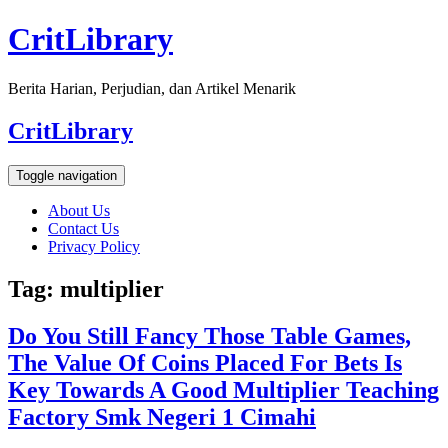
CritLibrary
Berita Harian, Perjudian, dan Artikel Menarik
CritLibrary
Toggle navigation
About Us
Contact Us
Privacy Policy
Tag:
multiplier
Do You Still Fancy Those Table Games,
The Value Of Coins Placed For Bets Is
Key Towards A Good Multiplier Teaching
Factory Smk Negeri 1 Cimahi