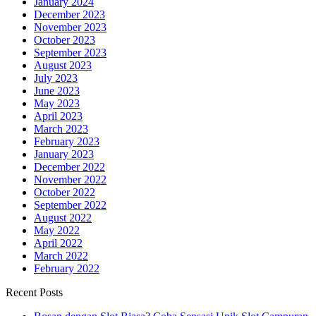
January 2024
December 2023
November 2023
October 2023
September 2023
August 2023
July 2023
June 2023
May 2023
April 2023
March 2023
February 2023
January 2023
December 2022
November 2022
October 2022
September 2022
August 2022
May 2022
April 2022
March 2022
February 2022
Recent Posts