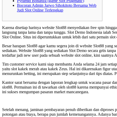
Pyramid Bonanza (game Slot Pragmatic)
Bocoran Admin Jarwo Sihokitoto Bersama Web
Judi Slot Online Terlengkap
Karena disetiap harinya website Slot88 menyediakan free spin hingga
langsung tanpa lama dan tanpa tunggu. Slot Demo Indonesia ialah Ser
Slot Online. Situs ini diperuntukkan untuk lebih dari satu pemain slot
Besar harapan Slot88 agar kamu segera join di website Slot88 yang 
sediakan. Website Slot88 yang sediakan Slot Demo secara grtis tanpa
terdaftar jadi new user pada sebuah website slot online, kini saatnya
Tim customer service kami siap membantu Anda selama 24 jam setiap h
yaitu slot kakek merah atau kakek Zeus. Hal ini dikarenakan figur 
menurunkan betting, ini merupakan step selanjutnya dari tips diat
Kantor sarat bersama dengan laporan lengkap untuk wacana pasar dan 
slot88. Permainan ini di tawarkan oleh slot88 karena mempunyai ethi
ini sukses mengumpan pasaran market mancanegara.
Setelah menang, jaminan pembayaran penuh diberikan dan diproses p
potongan atau biaya, berapa pun jumlah kemenangannya. Adanya ban